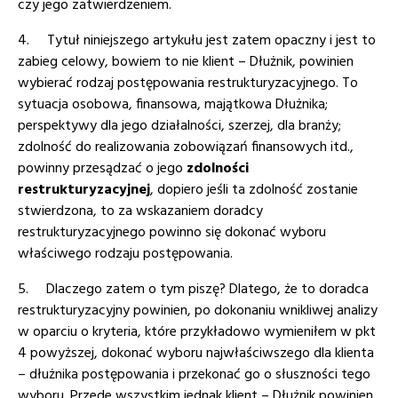
czy jego zatwierdzeniem.
4. Tytuł niniejszego artykułu jest zatem opaczny i jest to
zabieg celowy, bowiem to nie klient – Dłużnik, powinien
wybierać rodzaj postępowania restrukturyzacyjnego. To
sytuacja osobowa, finansowa, majątkowa Dłużnika;
perspektywy dla jego działalności, szerzej, dla branży;
zdolność do realizowania zobowiązań finansowych itd.,
powinny przesądzać o jego
zdolności
restrukturyzacyjnej
, dopiero jeśli ta zdolność zostanie
stwierdzona, to za wskazaniem doradcy
restrukturyzacyjnego powinno się dokonać wyboru
właściwego rodzaju postępowania.
5. Dlaczego zatem o tym piszę? Dlatego, że to doradca
restrukturyzacyjny powinien, po dokonaniu wnikliwej analizy
w oparciu o kryteria, które przykładowo wymieniłem w pkt
4 powyższej, dokonać wyboru najwłaściwszego dla klienta
– dłużnika postępowania i przekonać go o słuszności tego
wyboru. Przede wszystkim jednak klient – Dłużnik powinien