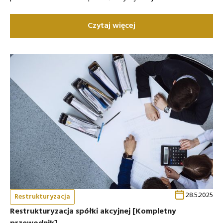
Czytaj więcej
28.5.2025
Restrukturyzacja
Restrukturyzacja spółki akcyjnej [Kompletny
przewodnik]