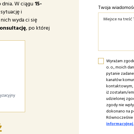
 dnia. W ciągu
15-
Twoja wiadomoś
ytuację i
nich wyda ci się
onsultację
, po której
Wyrażam zgodę 
o. o., moich d
pytanie zadan
kanałów komuni
kontaktowym, 
iż zostałam/e
ryzacyjny
udzielonej zg
zgody nie wpł
dokonano na p
Równocześnie p
ż
informacyjnej
.