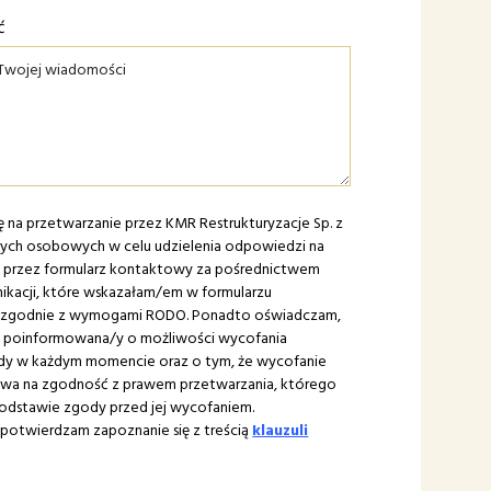
ć
na przetwarzanie przez KMR Restrukturyzacje Sp. z
anych osobowych w celu udzielenia odpowiedzi na
e przez formularz kontaktowy za pośrednictwem
kacji, które wskazałam/em w formularzu
zgodnie z wymogami RODO. Ponadto oświadczam,
m poinformowana/y o możliwości wycofania
ody w każdym momencie oraz o tym, że wycofanie
ywa na zgodność z prawem przetwarzania, którego
odstawie zgody przed jej wycofaniem.
otwierdzam zapoznanie się z treścią
klauzuli