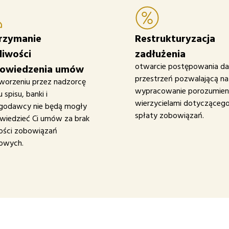
rzymanie
Restrukturyzacja
liwości
zadłużenia
otwarcie postępowania da
owiedzenia umów
przestrzeń pozwalającą na
worzeniu przez nadzorcę
wypracowanie porozumieni
 spisu, banki i
wierzycielami dotycząceg
ngodawcy nie będą mogły
spłaty zobowiązań.
iedzieć Ci umów za brak
ości zobowiązań
dowych.