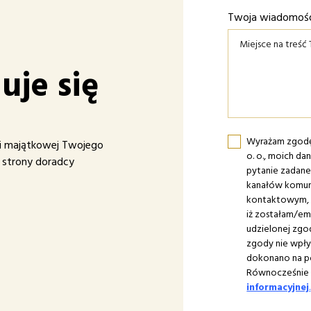
Twoja wiadomoś
uje się
Wyrażam zgodę 
 i majątkowej Twojego
o. o., moich d
e strony doradcy
pytanie zadan
kanałów komuni
kontaktowym, 
iż zostałam/e
udzielonej zg
zgody nie wpł
dokonano na p
Równocześnie p
informacyjnej
.