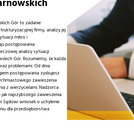
arnowskich
skich Gór to zadanie
kturyzacyjnej firmy, analizy jej
uacji mikro i
aju postępowania
czowej analizy sytuacji
wskich Gór. Rozumiemy, że każda
oraz problemami. Od dnia
giem postępowania zyskujesz
tychmiastowego zawieszenia
ia z wierzycielami. Nadzorca
jak najszybszego zawieszenia
wi Sądowi wniosek o uchylenie
iu dla przedsiębiorstwa