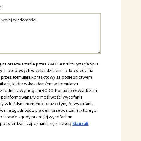
ć
na przetwarzanie przez KMR Restrukturyzacje Sp. z
anych osobowych w celu udzielenia odpowiedzi na
e przez formularz kontaktowy za pośrednictwem
kacji, które wskazałam/em w formularzu
zgodnie z wymogami RODO. Ponadto oświadczam,
m poinformowana/y o możliwości wycofania
ody w każdym momencie oraz o tym, że wycofanie
ywa na zgodność z prawem przetwarzania, którego
odstawie zgody przed jej wycofaniem.
otwierdzam zapoznanie się z treścią
klauzuli