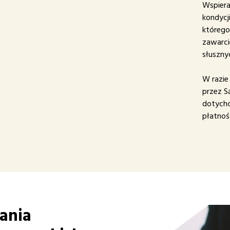
Wspiera
kondycji
którego
zawarci
słuszny
W razie 
przez S
dotychc
płatnoś
ania