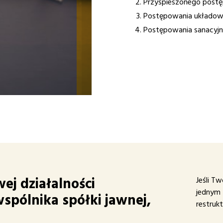
Przyspieszonego post
Postępowania układow
Postępowania sanacyjn
j działalności
Jeśli T
jednym 
wspólnika spółki jawnej,
restruk