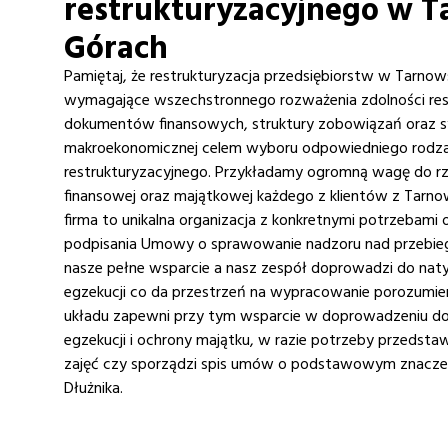
restrukturyzacyjnego w T
Górach
Pamiętaj, że restrukturyzacja przedsiębiorstw w Tarnow
wymagające wszechstronnego rozważenia zdolności restru
dokumentów finansowych, struktury zobowiązań oraz syt
makroekonomicznej celem wyboru odpowiedniego rodz
restrukturyzacyjnego. Przykładamy ogromną wagę do rze
finansowej oraz majątkowej każdego z klientów z Tarno
firma to unikalna organizacja z konkretnymi potrzebami 
podpisania Umowy o sprawowanie nadzoru nad przebie
nasze pełne wsparcie a nasz zespół doprowadzi do na
egzekucji co da przestrzeń na wypracowanie porozumien
układu zapewni przy tym wsparcie w doprowadzeniu do 
egzekucji i ochrony majątku, w razie potrzeby przedsta
zajęć czy sporządzi spis umów o podstawowym znaczen
Dłużnika.