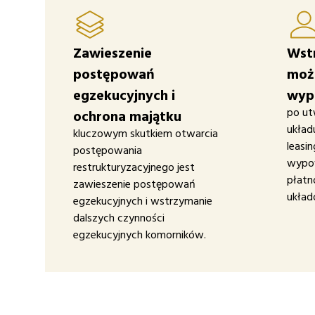
Zawieszenie
Wst
postępowań
moż
egzekucyjnych i
wyp
po ut
ochrona majątku
układu
kluczowym skutkiem otwarcia
leasi
postępowania
wypow
restrukturyzacyjnego jest
płatn
zawieszenie postępowań
ukła
egzekucyjnych i wstrzymanie
dalszych czynności
egzekucyjnych komorników.