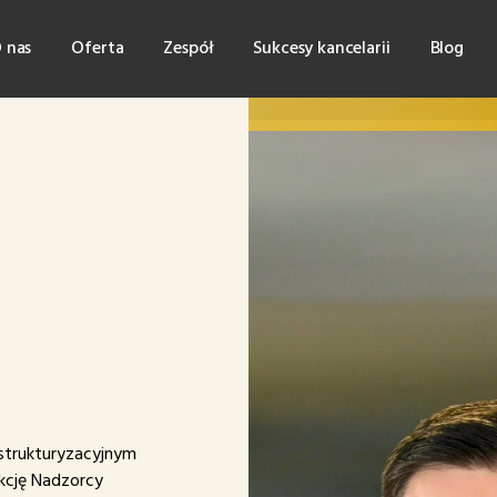
 nas
Oferta
Zespół
Sukcesy kancelarii
Blog
strukturyzacyjnym
nkcję Nadzorcy