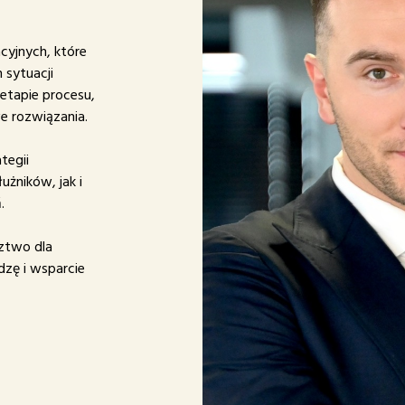
cyjnych, które
 sytuacji
etapie procesu,
e rozwiązania.
tegii
żników, jak i
.
ztwo dla
dzę i wsparcie