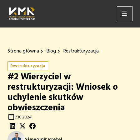
Strona główna
Blog
Restrukturyzacja
Restrukturyzacja
#2 Wierzyciel w
restrukturyzacji: Wniosek o
uchylenie skutków
obwieszczenia
7.10.2024
Sławomir Krężel