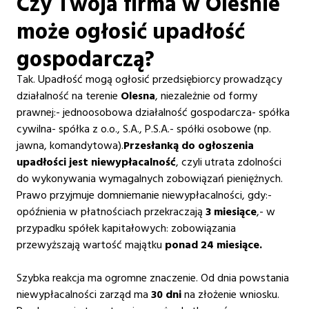
‍Czy Twoja firma w Oleśnie
może ogłosić upadłość
gospodarczą?
Tak. Upadłość mogą ogłosić przedsiębiorcy prowadzący
działalność na terenie
Olesna
, niezależnie od formy
prawnej:- jednoosobowa działalność gospodarcza- spółka
cywilna- spółka z o.o., S.A., P.S.A.- spółki osobowe (np.
jawna, komandytowa).
Przesłanką do ogłoszenia
upadłości jest niewypłacalność
, czyli utrata zdolności
do wykonywania wymagalnych zobowiązań pieniężnych.
Prawo przyjmuje domniemanie niewypłacalności, gdy:-
opóźnienia w płatnościach przekraczają
3 miesiące
,- w
przypadku spółek kapitałowych: zobowiązania
przewyższają wartość majątku
ponad 24 miesiące.
Szybka reakcja ma ogromne znaczenie. Od dnia powstania
niewypłacalności zarząd ma
30 dni
na złożenie wniosku.