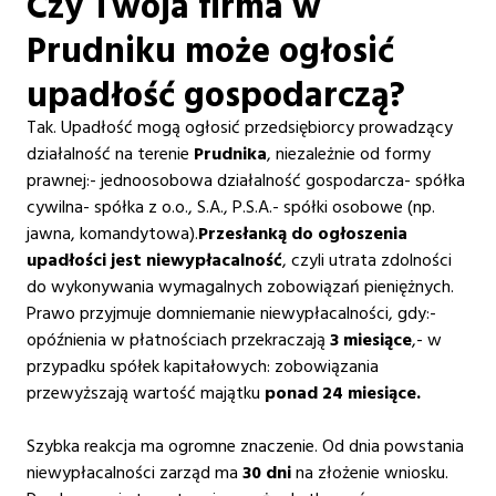
‍Czy Twoja firma w
Prudniku może ogłosić
upadłość gospodarczą?
Tak. Upadłość mogą ogłosić przedsiębiorcy prowadzący
działalność na terenie
Prudnika
, niezależnie od formy
prawnej:- jednoosobowa działalność gospodarcza- spółka
cywilna- spółka z o.o., S.A., P.S.A.- spółki osobowe (np.
jawna, komandytowa).
Przesłanką do ogłoszenia
upadłości jest niewypłacalność
, czyli utrata zdolności
do wykonywania wymagalnych zobowiązań pieniężnych.
Prawo przyjmuje domniemanie niewypłacalności, gdy:-
opóźnienia w płatnościach przekraczają
3 miesiące
,- w
przypadku spółek kapitałowych: zobowiązania
przewyższają wartość majątku
ponad 24 miesiące.
Szybka reakcja ma ogromne znaczenie. Od dnia powstania
niewypłacalności zarząd ma
30 dni
na złożenie wniosku.