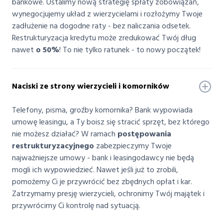
bankowe. Ustalimy nową strategię spłaty zobowiązań,
wynegocjujemy układ z wierzycielami i rozłożymy Twoje
zadłużenie na dogodne raty - bez naliczania odsetek.
Restrukturyzacja kredytu może zredukować Twój dług
nawet
o 50%
! To nie tylko ratunek - to nowy początek!
Naciski ze strony wierzycieli i komorników
Telefony, pisma, groźby komornika? Bank wypowiada
umowę leasingu, a Ty boisz się stracić sprzęt, bez którego
nie możesz działać? W ramach
postępowania
restrukturyzacyjnego
zabezpieczymy Twoje
najważniejsze umowy - bank i leasingodawcy nie będą
mogli ich wypowiedzieć. Nawet jeśli już to zrobili,
pomożemy Ci je przywrócić bez zbędnych opłat i kar.
Zatrzymamy presję wierzycieli, ochronimy Twój majątek i
przywrócimy Ci kontrolę nad sytuacją.